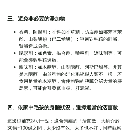
三、避免非必要的添加物
香料、防腐劑：香料如香草精，防腐劑如鄰苯基苯
酚、山梨酸類（已二烯酸）；容易對毛孩的肝臟、
腎臟造成負擔。
賦形劑：如色素、黏合劑、稀釋劑、矯味劑等，可
能會導致毛孩過敏。
甜味劑：如木醣醇、山梨醣醇、阿斯巴甜等。尤其
是木醣醇，由於狗狗的消化系統跟人類不一樣，若
食用足量的木糖醇，會使狗狗的胰臟分泌大量的胰
島素，可能會引發低血糖、肝衰竭。
四、依家中毛孩的身體狀況，選擇適當的活菌數
這邊也補充說明一點：適合狗貓的「活菌數」大約介於
30億~100億之間，太少沒有效、太多也不好，同時觀察