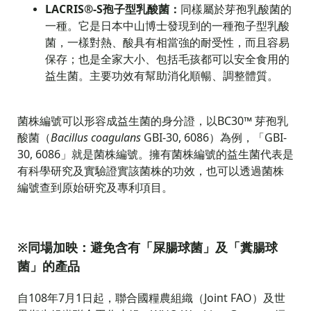
LACRIS®-S
孢子型乳酸菌：
同樣屬於芽孢乳酸菌的
一種。它是日本中山博士
發現到的一種孢子型乳酸
菌，一樣對熱、酸具有相當強的耐受性，而且容易
保存；也是全家大小、包括毛孩都可以安全食用的
益生菌。主要功效有幫助消化順暢、調整體質。
菌株編號可以形容成益生菌的身分證，以BC30™ 芽孢乳
酸菌（
Bacillus coagulans
GBI-30, 6086）為例，「GBI-
30, 6086」就是菌株編號。擁有菌株編號的益生菌代表是
有科學研究及實驗證實該菌株的功效，也可以透過菌株
編號查到原始研究及專利項目。
※同場加映：避免含有「屎腸球菌」及「糞腸球
菌」的產品
自108年7月1日起，聯合國糧農組織（Joint FAO）及世