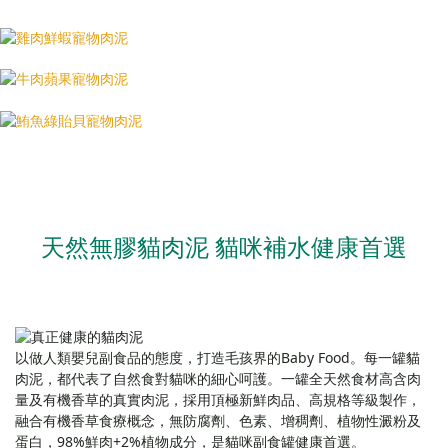
天然無膠貓肉泥
貓咪補水健康首選
以做人類嬰兒副食品的態度，打造毛孩界的Baby Food。每一罐貓
肉泥，都代表了自然食對貓咪的細心呵護。一罐全天然食材高含肉
量及有機香草的真實肉泥，採用頂極新鮮肉品、高規格等級製作，
融合有機香草食療概念，無防腐劑、色素、增稠劑、植物性澱粉及
蛋白，98%鮮肉+2%植物成分，是貓咪副食罐健康首選。