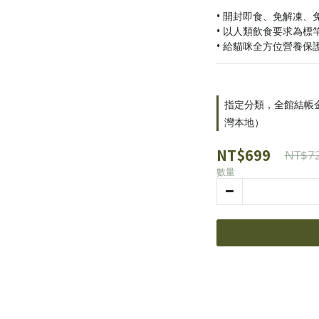
• 開封即食、免解凍、
• 以人類飲食要求為標
• 給貓咪全方位營養保
指定分類，全館結帳金額
灣本地）
NT$699
NT$7
數量