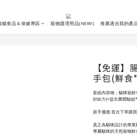
貓貓食品＆保健專區
寵物護理用品(NEW!)
推薦適合我的產
【免運】腸
手包(鮮食
套組內容物：貓咪寵鮮
好給力)+益生菌體驗組*
新手優惠:首次下單購買套
真正為貓咪設計的專業
專屬貓咪的天然寵物鮮