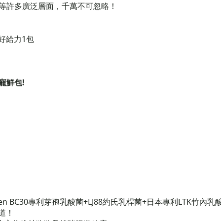
等許多廣泛層面，千萬不可忽略！
好給力1包
寵鮮包!
n BC30專利芽孢乳酸菌+LJ88約氏乳桿菌+日本專利LTK竹內
道！