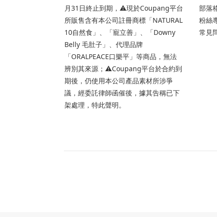
月31日終止到期，⚠️現於Coupang平台
部落格
所販售含有本公司註冊商標「NATURAL
粉絲專
10自然食」、「寵立善」、「Downy
常見問
Belly 毛肚子」、代理品牌
「ORALPEACE口樂平」等商品，無法
辨別其來源；⚠️Coupang平台於合約到
期後，仍使用本公司產品素材所涉爭
議，經委託律師函催後，據其告稱已下
架處理，特此聲明。