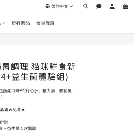
繁體中文
品
所有商品
會員優惠
胃調理 貓咪鮮食新
*4+益生菌體驗組)
包熱銷口味*4(好心肝、貓力湯、貓福煲、
1
組🔥免運🔥
鮮食!
食＋益生菌１次體驗