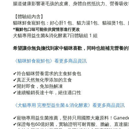
腸道健康影響著毛孩的皮膚、身體自然抵抗力、營養吸收
【體驗組內含】
貓咪鮮食寵鮮包：好心肝1 包、貓力湯1包、貓福煲1包、
*寵鮮包口味可能依供貨情形進行更改
犬貓專用益生菌&消化酵素7日體驗組 1 組
希望讓你無負擔找到家中貓咪喜歡，同時也能補充營養的
《貓咪
鮮食寵鮮包
》看更多商品資訊
✔
符合貓咪營養需求
的主食鮮食包
✔真正天然無化學添加的主食
✔開封即食，免加熱解凍
✔連續暢銷長達十年，絕佳適口性
《犬貓專用 完整型益生菌＆消化酵素》看更多商品資訊
✔寵物專用益生菌推薦，堅持只用國際大廠原料！Ganede
✔保證每包60億好菌，實驗證明可耐胃酸、膽鹼、直達腸