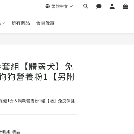
繁體中文
品
所有商品
會員優惠
持套組【體弱犬】免
狗狗營養粉1【另附
保健1盒＆狗狗營養粉1罐【贈】免疫保健
套組 贈品