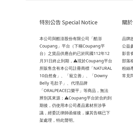
特別公告 Special Notice
關於我
本公司與酷澎股份有限公司「酷澎
品牌故事
Coupang」平台（下稱Coupang平
公益參與
台）之貨品供應合約已於民國112年12
影音食
月31日終止到期，⚠️現於Coupang平台
部落格
所販售含有本公司註冊商標「NATURAL
粉絲專
10自然食」、「寵立善」、「Downy
常見問
Belly 毛肚子」、代理品牌
「ORALPEACE口樂平」等商品，無法
辨別其來源；⚠️Coupang平台於合約到
期後，仍使用本公司產品素材所涉爭
議，經委託律師函催後，據其告稱已下
架處理，特此聲明。