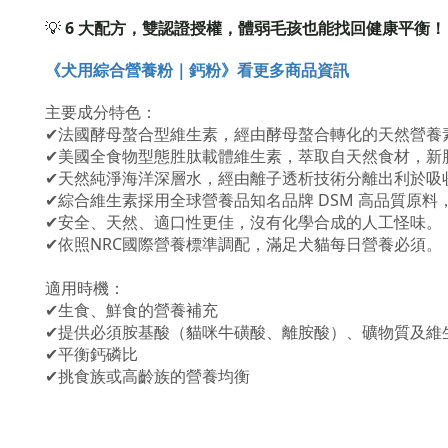
💡
6 大配方，雙認證授權，體弱毛孩也能找回健康平衡！
《犬用綜合營養粉｜鈣粉》看更多商品資訊
主要成分特色：
✔法國酵母螯合型維生素，經由酵母螯合轉化的天然營養
✔美國全食物型態胜肽載體維生素，萃取自天然食材，新
✔天然純淨海洋深層水，經由離子透析技術分離出利於吸
✔綜合維生素採用全球營養品知名品牌 DSM 高品質原
✔安全、天然、適口性更佳，沒有化學合成的人工怪味。
✔依照NRC國際營養標準調配，滿足犬貓每日營養必須。
適用時機：
✔生食、鮮食的營養補充
✔提供必須胺基酸（貓咪牛磺酸、離胺酸）、礦物質及維
✔平衡鈣磷比
✔挑食族或高齡族的營養均衡