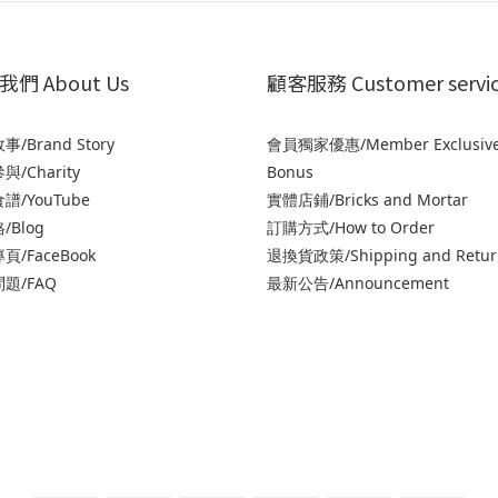
們 About Us
顧客服務 Customer servi
/Brand Story
會員獨家優惠/Member Exclusiv
/Charity
Bonus
譜/YouTube
實體店鋪/Bricks and Mortar
/Blog
訂購方式/How to Order
頁/FaceBook
退
換貨政策/Shipping and Retur
題/FAQ
最新公告/Announcement