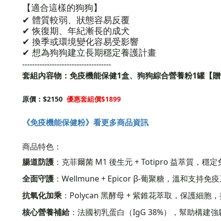
【適合這樣的狗狗】
✔ 體質較弱、狀態容易反覆
✔ 恢復期、年紀漸長的成犬
✔ 換季或環境變化容易受影響
✔ 想為狗狗建立長期穩定養護計畫
------------------------------------
套組內容物：免疫機能保健1盒、狗狗綜合營養粉1罐
【贈
原價：$2150
優惠套組價$1899
《免疫機能保健粉》看更多商品資訊
商品特色：
腸道防護
：克菲爾菌 M1 後生元 + Totipro 益萃質
全面守護
：Wellmune + Epicor β-葡聚糖，溫和
抗氧化加乘
：Polycan 黑酵母 + 紫錐花萃取，保護細
核心營養補給
：法國初乳蛋白（IgG 38%），幫助構建