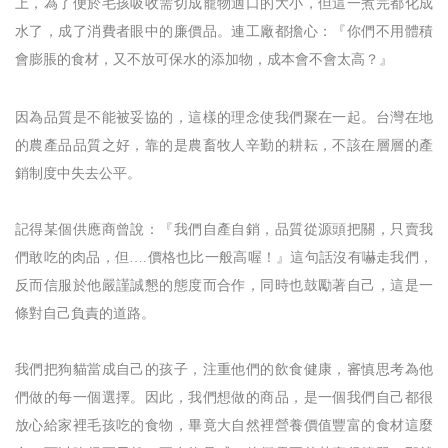
上，為了便於毛孩吸收需切成寵物適口的大小，但這一煮完都化成
水了，成了消費者眼中的廉價品。連工廠都擔心：『你們不用體積
會膨脹的食材，又不放可保水的添加物，成本會不會太高？』
因為品質是不能被妥協的，這樣的理念使我們聚在一起。台灣在地
的農產品品質之好，靠的是農畜牧人辛勤的耕耘，不該在層層的產
銷制度中失去公平。
記得某個供應商曾說：『我們自產自銷，品質從源頭把關，只賣我
們敢吃的肉品，但….價格也比一般高喔！』這句話沒有嚇走我們，
反而信服於他嚴謹誠懇的態度而合作，同時也鼓勵著自己，這是一
條對自己負責的道路。
我們把狗貓當成自己的孩子，注重他們的飲食健康，審慎思考為他
們做的每一個選擇。因此，我們想做的商品，是一個我們自己都很
放心給家裡毛孩吃的食物，畢竟大自然裡營養價值豐富的食材這麼