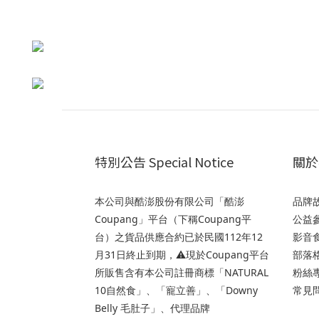
特別公告 Special Notice
關於我
本公司與酷澎股份有限公司「酷澎
品牌故事
Coupang」平台（下稱Coupang平
公益參與
台）之貨品供應合約已於民國112年12
影音食
月31日終止到期，⚠️現於Coupang平台
部落格
所販售含有本公司註冊商標「NATURAL
粉絲專
10自然食」、「寵立善」、「Downy
常見問
Belly 毛肚子」、代理品牌