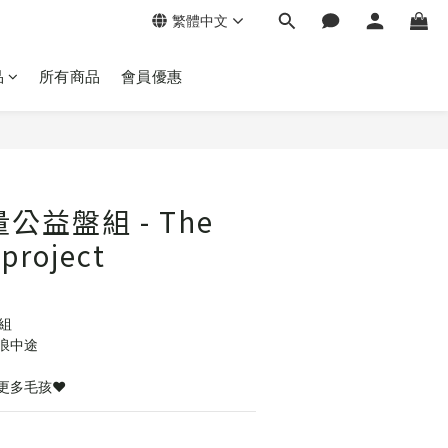
繁體中文
品
所有商品
會員優惠
公益盤組 - The
 project
組
浪中途
多毛孩❤️