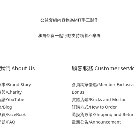
們 About Us
顧客服務 Customer servi
/Brand Story
會員獨家優惠/Member Exclusiv
/Charity
Bonus
譜/YouTube
實體店鋪/Bricks and Mortar
/Blog
訂購方式/How to Order
頁/FaceBook
退
換貨政策/Shipping and Retur
題/FAQ
最新公告/Announcement