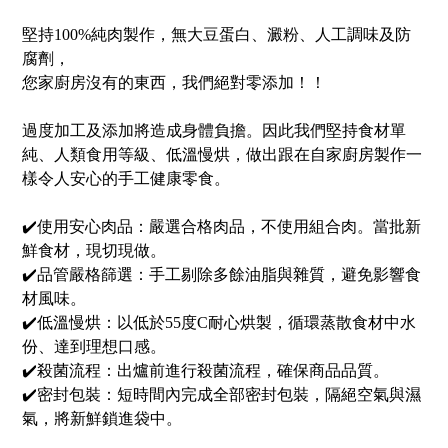
堅持100%純肉製作，無大豆蛋白、澱粉、人工調味及防
腐劑，
您家廚房沒有的東西，我們絕對零添加！！
過度加工及添加將造成身體負擔。因此我們堅持食材單
純、人類食用等級、低溫慢烘，做出跟在自家廚房製作一
樣令人安心的手工健康零食。
✔️使用安心肉品：嚴選合格肉品，不使用組合肉。當批新
鮮食材，現切現做。
✔️品管嚴格篩選：手工剔除多餘油脂與雜質，避免影響食
材風味。
✔️低溫慢烘：以低於55度C耐心烘製，循環蒸散食材中水
份、達到理想口感。
✔️殺菌流程：出爐前進行殺菌流程，確保商品品質。
✔️密封包裝：短時間內完成全部密封包裝，隔絕空氣與濕
氣，將新鮮鎖進袋中。