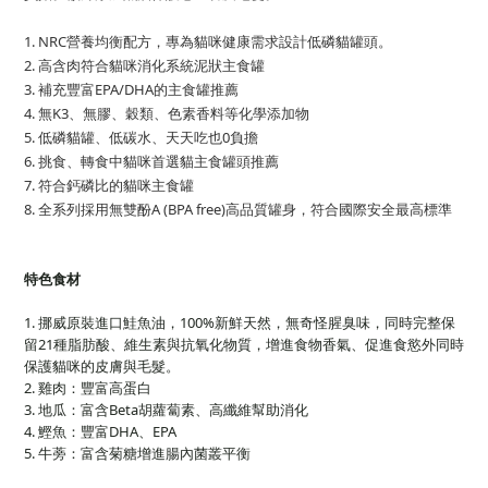
1. NRC營養均衡配方，專為貓咪健康需求設計低磷貓罐頭。
2. 高含肉符合貓咪消化系統泥狀主食罐
3. 補充豐富EPA/DHA的主食罐推薦
4. 無K3、無膠、穀類、色素香料等化學添加物
5. 低磷貓罐、低碳水、天天吃也0負擔
6. 挑食、轉食中貓咪首選貓主食罐頭推薦
7. 符合鈣磷比的貓咪主食罐
8. 全系
列採用無雙酚A (BPA free)高品質罐身，符合國際安全最高標準
特色食材
1. 挪威原裝進口鮭魚油，100%新鮮天然，無奇怪腥臭味，同時完整保
留21種脂肪酸、維生素與抗氧化物質，增進食物香氣、促進食慾外同時
保護貓咪的皮膚與毛髮。
2. 雞肉：豐富高蛋白
3. 地瓜：富含Beta胡蘿蔔素、高纖維幫助消化
4. 鰹魚：豐富DHA、EPA
5. 牛蒡：富含菊糖增進腸內菌叢平衡