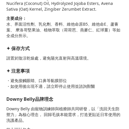
Nucifera (Coconut) Oil, Hydrolyzed Jojoba Esters, Avena
Sativa (Oat) Kernel, Zingiber Zerumbet Extract.
主要成分：
水、界面活性劑、乳化劑、香料、維他命原B5、維他命E、蘆薈
葉、 摩洛哥堅果油、植物萃取（荷荷芭、燕麥仁、紅球薑）等如
全成分所示。
✦ 保存方式
請置於陰涼乾燥處，避免陽光直射與高溫環境。
✦ 注意事項
・避免接觸眼睛、口鼻等黏膜部位
・如使用後出現不適，請立即停止使用並諮詢獸醫
Downy Belly品牌理念
Downy Belly 由寵物訓練師與植療師共同研發，以「洗回天生防
禦力」為核心理念， 回歸毛孩本能需求，打造更貼近日常使用的
洗護產品。