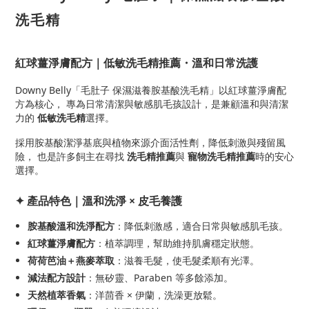
洗毛精
紅球薑淨膚配方｜低敏洗毛精推薦・溫和日常洗護
Downy Belly「毛肚子 保濕滋養胺基酸洗毛精」以紅球薑淨膚配
方為核心， 專為日常清潔與敏感肌毛孩設計，是兼顧溫和與清潔
力的
低敏洗毛精
選擇。
採用胺基酸潔淨基底與植物來源介面活性劑，降低刺激與殘留風
險， 也是許多飼主在尋找
洗毛精推薦
與
寵物洗毛精推薦
時的安心
選擇。
✦ 產品特色｜溫和洗淨 × 皮毛養護
胺基酸溫和洗淨配方
：降低刺激感，適合日常與敏感肌毛孩。
紅球薑淨膚配方
：植萃調理，幫助維持肌膚穩定狀態。
荷荷芭油＋燕麥萃取
：滋養毛髮，使毛髮柔順有光澤。
減法配方設計
：無矽靈、Paraben 等多餘添加。
天然植萃香氣
：洋茴香 × 伊蘭，洗澡更放鬆。