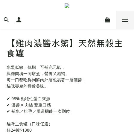
【雞肉濃醬水鱉】天然無穀主
食罐
水鱉低敏、低脂，可補充元氣，
與雞肉塊一同燉煮，營養又滋補。
每一口都吃得到鮮肉外層包裹著一層濃醬，
貓咪專屬的極致美味。
✔ 98% 動物性蛋白來源
✔ 濃醬 × 肉絲 雙重口感
✔ 補水／排毛／腸道機能一次到位
貓咪主食罐（口味任選）
任24罐$1380