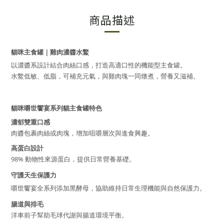
商品描述
貓咪主食罐｜雞肉濃醬水鱉
以濃醬系設計結合肉絲口感，打造高適口性的機能型主食罐。
水鱉低敏、低脂，可補充元氣，與雞肉塊一同燉煮，營養又滋補。
貓咪嚼世饗宴系列貓主食罐特色
濃郁雙重口感
肉醬包裹肉絲或肉塊，增加咀嚼層次與進食興趣。
高蛋白設計
98% 動物性來源蛋白，提供日常營養基礎。
守護天生保護力
嚼世饗宴全系列添加黑酵母，協助維持日常生理機能與自然保護力。
腸道與排毛
洋車前子幫助毛球代謝與腸道環境平衡。