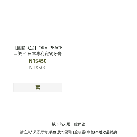
【團購限定】ORALPEACE
口樂平 日本專利寵物牙膏
NT$450
NT$500
以下為人用口腔保健
請注意*果香牙膏(橘色)及*濕潤口腔噴霧(綠色)為近效品特惠