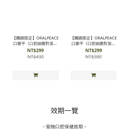
【團購限定】ORALPEACE
【團購限定】ORALPEACE
口樂平《口腔細菌對策》
口樂平《口腔細菌對策》
日本專利潔牙護齦牙膏-濕
日本專利潔牙護齦噴霧-濕
NT$299
NT$299
潤
潤
NT$430
NT$380
效期一覽
－寵物口腔保健效期－