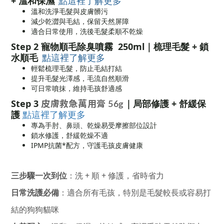
+ 溫和保濕
點這裡了解更多
溫和洗淨毛髮與皮膚髒污
減少乾澀與毛結，保留天然屏障
適合日常使用，洗後毛髮柔順不乾燥
Step 2 寵物順毛除臭噴霧 250ml｜梳理毛髮 + 鎖
水順毛
點這裡了解更多
輕鬆梳理毛髮，防止毛結打結
提升毛髮光澤感，毛流自然順滑
可日常噴抹，維持毛孩舒適感
Step 3
｜局部修護 + 舒緩保
皮膚救急萬用膏 56g
護
點這裡了解更多
專為手肘、鼻頭、乾燥易受摩擦部位設計
鎖水修護，舒緩乾燥不適
IPMP抗菌*配方，守護毛孩皮膚健康
三步驟一次到位
：洗 + 順 + 修護，省時省力
日常洗護必備
：適合所有毛孩，特別是毛髮較長或容易打
結的狗狗貓咪