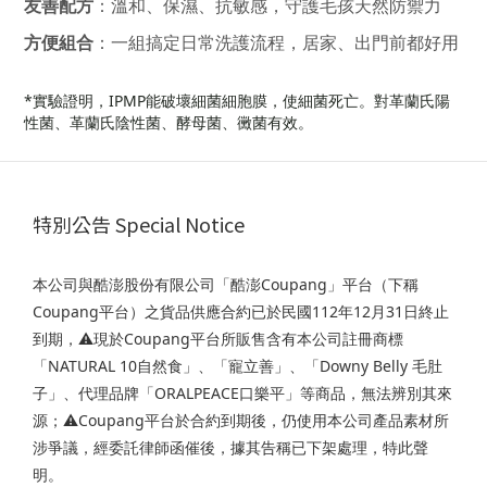
友善配方
：溫和、保濕、抗敏感，守護毛孩天然防禦力
方便組合
：一組搞定日常洗護流程，居家、出門前都好用
*實驗證明，IPMP能破壞細菌細胞膜，使細菌死亡。對革蘭氏陽
性菌、革蘭氏陰性菌、酵母菌、黴菌有效。
特別公告 Special Notice
本公司與酷澎股份有限公司「酷澎Coupang」平台（下稱
Coupang平台）之貨品供應合約已於民國112年12月31日終止
到期，⚠️現於Coupang平台所販售含有本公司註冊商標
「NATURAL 10自然食」、「寵立善」、「Downy Belly 毛肚
子」、代理品牌「ORALPEACE口樂平」等商品，無法辨別其來
源；⚠️Coupang平台於合約到期後，仍使用本公司產品素材所
涉爭議，經委託律師函催後，據其告稱已下架處理，特此聲
明。