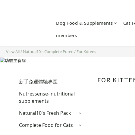
Dog Food & Supplements
Cat 
members
View All
/
Natural10's Complete Puree
/
For Kittens
FOR KITTE
新手免運體驗專區
Nutressense- nutritional
supplements
Natural10's Fresh Pack
Complete Food for Cats