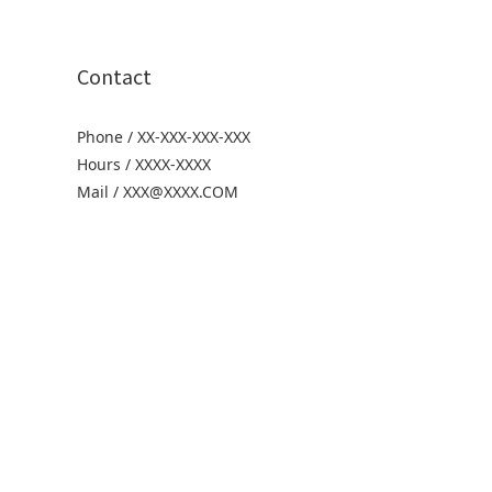
Contact
Phone / XX-XXX-XXX-XXX
Hours / XXXX-XXXX
Mail / XXX@XXXX.COM