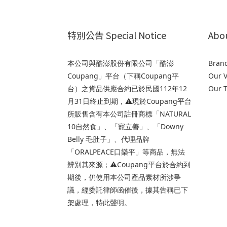
特別公告 Special Notice
Abo
本公司與酷澎股份有限公司「酷澎
Brand
Coupang」平台（下稱Coupang平
Our V
台）之貨品供應合約已於民國112年12
Our 
月31日終止到期，⚠️現於Coupang平台
所販售含有本公司註冊商標「NATURAL
10自然食」、「寵立善」、「Downy
Belly 毛肚子」、代理品牌
「ORALPEACE口樂平」等商品，無法
辨別其來源；⚠️Coupang平台於合約到
期後，仍使用本公司產品素材所涉爭
議，經委託律師函催後，據其告稱已下
架處理，特此聲明。