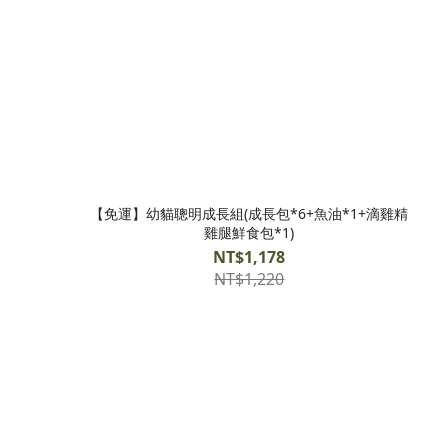
【免運】幼貓聰明成長組(成長包*6+魚油*1+滴雞精
雞腿鮮食包*1)
NT$1,178
NT$1,220