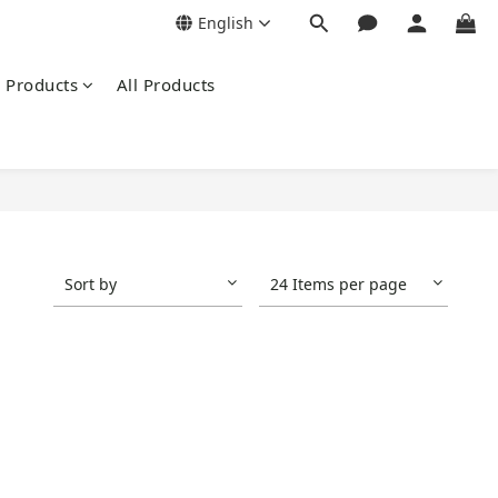
English
Products
All Products
Sort by
24 Items per page