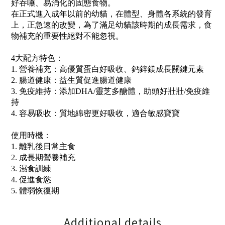
好吞嚥、易消化的固態食物。
在正式進入成年以前的
幼貓
，在體型、身體各系統的發育
上，正急速的改變，為了滿足幼貓該時期的成長需求，食
物補充的重要性絕對不能忽視。
4大配方特色：
1. 營養補充：高優質蛋白好吸收、鈣鋅鎂成長關鍵元素
2. 腸道健康：益生質促進腸道健康
3. 免疫維持：添加DHA/靈芝多醣體，助頭好壯壯/免疫維
持
4. 容易吸收
：
質地綿密更好吸收，適合敏感寶寶
使用時機：
1. 離乳後日常主食
2. 成長期營養補充
3. 濕食訓練
4. 促進食慾
5. 體弱恢復期
Additional details