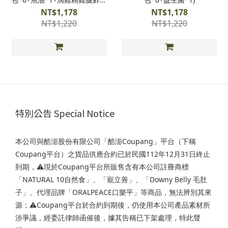
包*1)
NT$1,178
NT$1,178
NT$1,220
NT$1,220
特別公告 Special Notice
本公司與酷澎股份有限公司「酷澎Coupang」平台（下稱
Coupang平台）之貨品供應合約已於民國112年12月31日終止
到期，⚠️現於Coupang平台所販售含有本公司註冊商標
「NATURAL 10自然食」、「寵立善」、「Downy Belly 毛肚
子」、代理品牌「ORALPEACE口樂平」等商品，無法辨別其來
源；⚠️Coupang平台於合約到期後，仍使用本公司產品素材所
涉爭議，經委託律師函催後，據其告稱已下架處理，特此聲