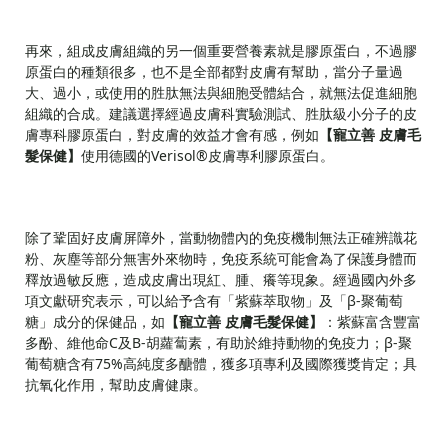
再來，組成皮膚組織的另一個重要營養素就是膠原蛋白，不過膠
原蛋白的種類很多，也不是全部都對皮膚有幫助，當分子量過
大、過小，或使用的胜肽無法與細胞受體結合，就無法促進細胞
組織的合成。建議選擇經過皮膚科實驗測試、胜肽級小分子的皮
膚專科膠原蛋白，對皮膚的效益才會有感，例如
【寵立善 皮膚毛
髮保健】
使用德國的Verisol®皮膚專利膠原蛋白。
除了鞏固好皮膚屏障外，當動物體內的免疫機制無法正確辨識花
粉、灰塵等部分無害外來物時，免疫系統可能會為了保護身體而
釋放過敏反應，造成皮膚出現紅、腫、癢等現象。經過國內外多
項文獻研究表示，可以給予含有「紫蘇萃取物」及「β-聚葡萄
糖」成分的保健品，如
【寵立善 皮膚毛髮保健】
：紫蘇富含豐富
多酚、維他命C及B-胡蘿蔔素，有助於維持動物的免疫力；β-聚
葡萄糖含有75%高純度多醣體，獲多項專利及國際獲獎肯定；具
抗氧化作用，幫助皮膚健康。