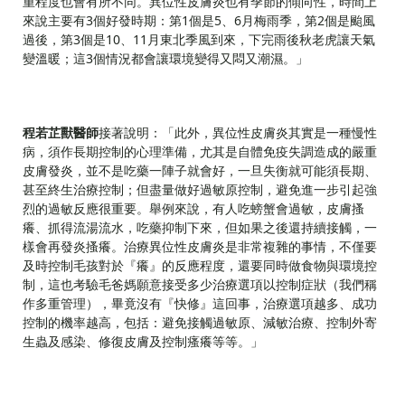
重程度也會有所不同。異位性皮膚炎也有季節的傾向性，時間上
來說主要有3個好發時期：第1個是5、6月梅雨季，第2個是颱風
過後，第3個是10、11月東北季風到來，下完雨後秋老虎讓天氣
變溫暖；這3個情況都會讓環境變得又悶又潮濕。」
程若芷獸醫師
接著說明：「此外，異位性皮膚炎其實是一種慢性
病，須作長期控制的心理準備，尤其是自體免疫失調造成的嚴重
皮膚發炎，並不是吃藥一陣子就會好，一旦失衡就可能須長期、
甚至終生治療控制；但盡量做好過敏原控制，避免進一步引起強
烈的過敏反應很重要。舉例來說，有人吃螃蟹會過敏，皮膚搔
癢、抓得流湯流水，吃藥抑制下來，但如果之後還持續接觸，一
樣會再發炎搔癢。治療異位性皮膚炎是非常複雜的事情，不僅要
及時控制毛孩對於『癢』的反應程度，還要同時做食物與環境控
制，這也考驗毛爸媽願意接受多少治療選項以控制症狀（我們稱
作多重管理），畢竟沒有『快修』這回事，治療選項越多、成功
控制的機率越高，包括：避免接觸過敏原、減敏治療、控制外寄
生蟲及感染、修復皮膚及控制瘙癢等等。」