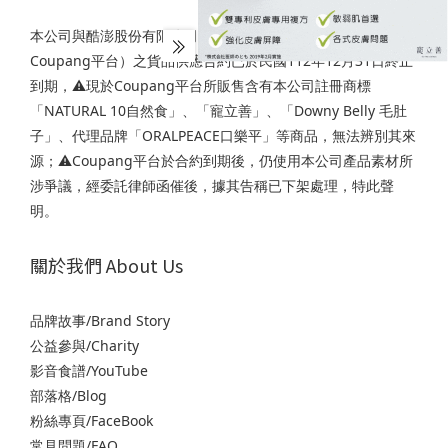
本公司與酷澎股份有限公司「酷澎Coupang」平台（下稱
Coupang平台）之貨品供應合約已於民國112年12月31日終止
到期，⚠️現於Coupang平台所販售含有本公司註冊商標
「NATURAL 10自然食」、「寵立善」、「Downy Belly 毛肚
子」、代理品牌「ORALPEACE口樂平」等商品，無法辨別其來
源；⚠️Coupang平台於合約到期後，仍使用本公司產品素材所
涉爭議，經委託律師函催後，據其告稱已下架處理，特此聲
明。
關於我們 About Us
品牌故事/Brand Story
公益參與/Charity
影音食譜/YouTube
部落格/Blog
粉絲專頁/FaceBook
常見問題/FAQ