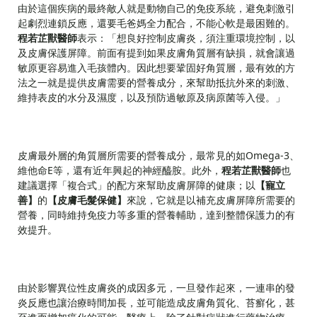
由於這個疾病的最終敵人就是動物自己的免疫系統，避免刺激引
起劇烈連鎖反應，還要毛爸媽全力配合，不能心軟是最困難的。
程若芷獸醫師
表示：「想良好控制皮膚炎，須注重環境控制，以
及皮膚保護屏障。前面有提到如果皮膚角質層有缺損，就會讓過
敏原更容易進入毛孩體內。因此想要鞏固好角質層，最有效的方
法之一就是提供皮膚需要的營養成分，來幫助抵抗外來的刺激、
維持表皮的水分及濕度，以及預防過敏原及病原菌等入侵。」
皮膚最外層的角質層所需要的營養成分，最常見的如Omega-3、
維他命E等，還有近年興起的神經醯胺。此外，
程若芷獸醫師
也
建議選擇「複合式」的配方來幫助皮膚屏障的健康；以
【寵立
善】
的
【皮膚毛髮保健】
來說，它就是以補充皮膚屏障所需要的
營養，同時維持免疫力等多重的營養輔助，達到整體保護力的有
效提升。
由於影響異位性皮膚炎的成因多元，一旦發作起來，一連串的發
炎反應也讓治療時間加長，並可能造成皮膚角質化、苔癬化，甚