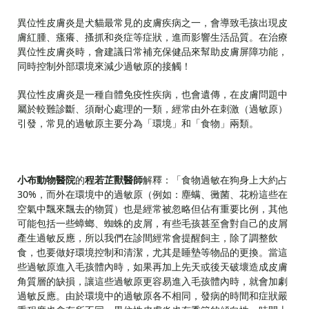
異位性皮膚炎是犬貓最常見的皮膚疾病之一，會導致毛孩出現皮
膚紅腫、瘙癢、搔抓和炎症等症狀，進而影響生活品質。在治療
異位性皮膚炎時，會建議日常補充保健品來幫助皮膚屏障功能，
同時控制外部環境來減少過敏原的接觸！
異位性皮膚炎是一種自體免疫性疾病，也會遺傳，在皮膚問題中
屬於較難診斷、須耐心處理的一類，經常由外在刺激（過敏原）
引發，常見的過敏原主要分為「環境」和「食物」兩類。
小布動物醫院
的
程若芷獸醫師
解釋：「食物過敏在狗身上大約占
30%，而外在環境中的過敏原（例如：塵螨、黴菌、花粉這些在
空氣中飄來飄去的物質）也是經常被忽略但佔有重要比例，其他
可能包括一些蟑螂、蜘蛛的皮屑，有些毛孩甚至會對自己的皮屑
產生過敏反應，所以我們在診間經常會提醒飼主，除了調整飲
食，也要做好環境控制和清潔，尤其是睡墊等物品的更換。當這
些過敏原進入毛孩體內時，如果再加上先天或後天破壞造成皮膚
角質層的缺損，讓這些過敏原更容易進入毛孩體內時，就會加劇
過敏反應。由於環境中的過敏原各不相同，發病的時間和症狀嚴