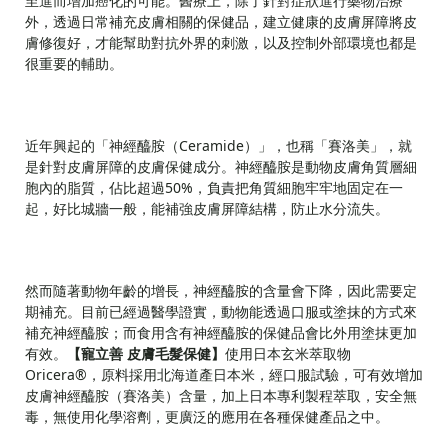
至進而增加癌化的可能。醫療上，除了針對症狀進行藥物治療
外，透過日常補充皮膚相關的保健品，建立健康的皮膚屏障將皮
膚修復好，才能幫助對抗外界的刺激，以及控制外部環境也都是
很重要的輔助。
近年興起的「神經醯胺（Ceramide）」，也稱「賽洛美」，就
是針對皮膚屏障的皮膚保健成分。神經醯胺是動物皮膚角質層細
胞內的脂質，佔比超過50%，負責把角質細胞牢牢地固定在一
起，好比城牆一般，能補強皮膚屏障結構，防止水分流失。
然而隨著動物年齡的增長，神經醯胺的含量會下降，因此需要定
期補充。目前已經過醫學證實，動物能透過口服或塗抹的方式來
補充神經醯胺；而食用含有神經醯胺的保健品會比外用塗抹更加
有效。
【寵立善 皮膚毛髮保健】
使用日本玄米萃取物
Oricera®，原料採用北海道產日本米，經口服試驗，可有效增加
皮膚神經醯胺（賽洛美）含量，加上日本專利製程萃取，安全無
毒，無使用化學溶劑，更廣泛的應用在各種保健產品之中。