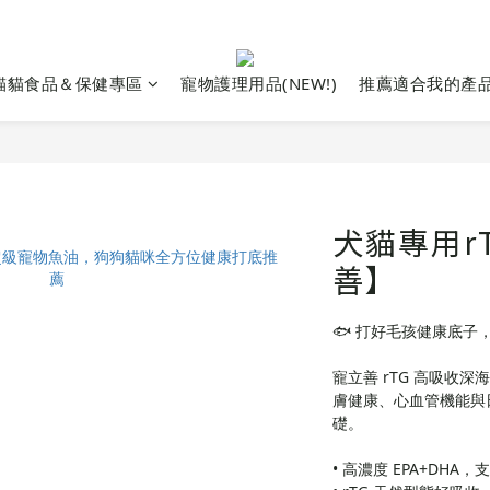
貓貓食品＆保健專區
寵物護理用品(NEW!)
推薦適合我的產
犬貓專用r
善】
🐟 打好毛孩健康底子
寵立善 rTG 高吸收深
膚健康、心血管機能與
礎。
• 高濃度 EPA+DH