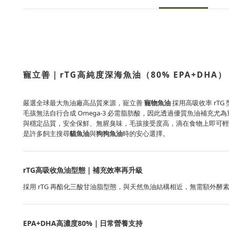
寵立善｜rTG高純度深海魚油（80% EPA+DH
嚴選全球最大魚油廠高品質來源，寵立善
寵物魚油
採用高吸收率 rTG
毛孩無法自行合成 Omega-3 必需脂肪酸，因此透過優質魚油補充
與穩定品質，安全保鮮、無腥臭味，毛孩接受度高，滴在食物上即可輕
是許多飼主搜尋
貓魚油
與
狗狗魚油
時的安心選擇。
rTG高吸收魚油型態｜補充效率再升級
採用 rTG 再酯化三酸甘油脂型態，與天然魚油結構相近，無需額外酵素
EPA+DHA高濃度80%｜日常營養支持