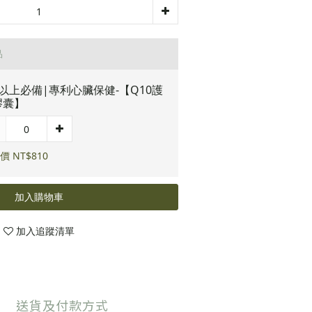
品
以上必備|專利心臟保健-【Q10護
膠囊】
價 NT$810
加入購物車
加入追蹤清單
送貨及付款方式