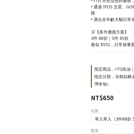
• rTG 天然型態好吸
• 通過 IFOS 五星、
障
• 適合全年齡犬貓日常
🛒【多件優惠方案】
3件 88折｜5件 85折
最低 $552，日常保養
指定商品，rTG魚油｜3
指定分類，全館結帳金額
灣本地）
NT$650
組數
數量