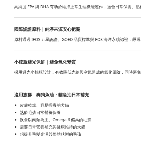
高純度 EPA 與 DHA 有助於維持正常生理機能運作，適合日常保養
國際認證原料｜純淨來源安心把關
原料通過 IFOS 五星認證、GOED 品質標準與 FOS 海洋永續
小棕瓶避光保鮮｜避免氧化變質
採用避光小棕瓶設計，有效降低光線與空氣造成的氧化風險，同時避免
適用族群｜狗狗魚油・貓魚油日常補充
皮膚乾燥、容易搔癢的犬貓
熟齡毛孩日常營養保養
飲食以肉類為主、Omega-6 偏高的毛孩
需要日常營養補充與健康維持的犬貓
想提升毛髮光澤與整體狀態的毛孩