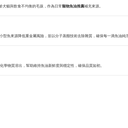
、熟齡犬貓與飲食不均衡的毛孩，作為日常
寵物魚油推薦
補充來源。
認證，嚴選小型魚來源降低重金屬風險，並以分子蒸餾技術去除雜質，確保每一滴魚油純
化學物質溶出，幫助維持魚油新鮮度與穩定性，確保品質如初。