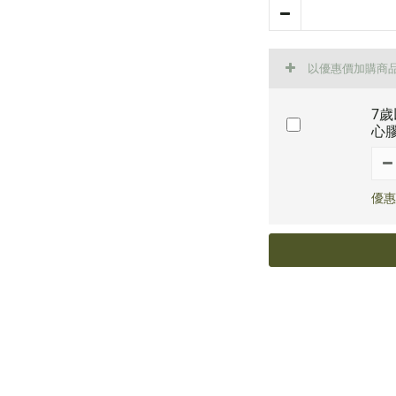
以優惠價加購商
7歲
心
優惠