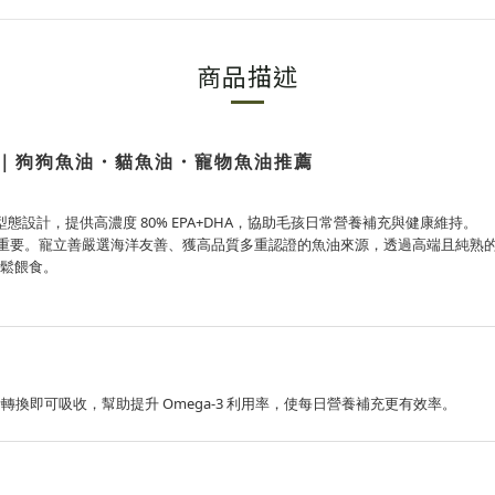
商品描述
A）｜狗狗魚油・貓魚油・寵物魚油推薦
 型態設計，提供高濃度 80% EPA+DHA，協助毛孩日常營養補充與健康維持。
尤為重要。寵立善嚴選海洋友善、獲高品質多重認證的魚油來源，透過高端且純熟的分
鬆餵食。
轉換即可吸收，幫助提升 Omega-3 利用率，使每日營養補充更有效率。