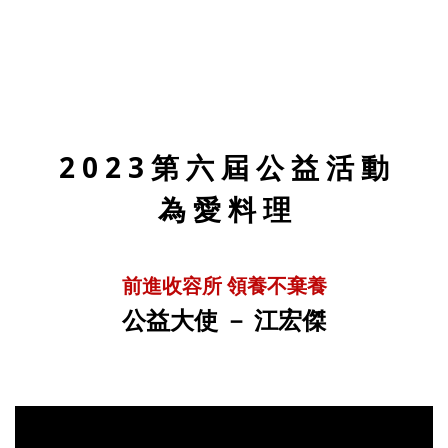
2 0 2 3 第 六 屆 公 益 活 動
為 愛 料 理
前進收容所 領養不棄養
公益大使 － 江宏傑