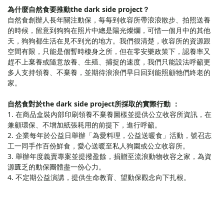
為什麼自然食要推動the dark side project？
自然食創辦人長年關注動保，每每到收容所帶浪浪散步、拍照送養
的時候，留意到狗狗在照片中總是陽光燦爛，可惜一個月中的其他
天，狗狗都生活在見不到光的地方。我們很清楚，收容所的資源跟
空間有限，只能是個暫時棲身之所，但在零安樂政策下，認養率又
趕不上棄養或隨意放養、生殖、捕捉的速度，我們只能設法呼籲更
多人支持領養、不棄養，並期待浪浪們早日回到能照顧牠們終老的
家。
自然食對於the dark side project所採取的實際行動 ：
1. 在商品盒裝內部印刷領養不棄養圖樣並提供公立收容所資訊，在
兼顧環保、不增加紙張耗用的前提下，進行呼籲。
2. 企業每年於公益日舉辦「為愛料理，公益送暖食」活動，號召志
工一同手作百份鮮食，愛心送暖至私人狗園或公立收容所。
3. 舉辦年度義賣專案並提撥盈餘，捐贈至流浪動物收容之家，為資
源匱乏的動保團體盡一份心力。
4. 不定期公益演講，提供生命教育、望動保觀念向下扎根。