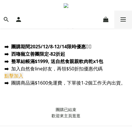
➡️
團購期間2025/12/8
-12/14
限時優惠
❤️‍🔥
➡️ 西嚕寵立善團限定-82折起
➡️
整單結帳滿$1999, 送自然食親親軟肉乾x1包
➡️
加入自然食line好友，再領$50折扣優惠代碼
點擊加入
➡️
團購商品
滿$1600免運費，下單後1-2個工作天內出貨。
團購已結束
歡迎來主頁逛逛