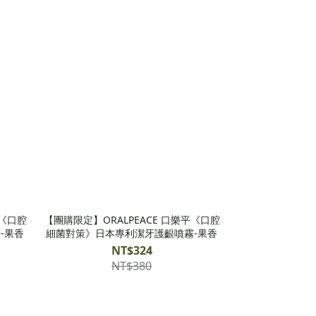
平《口腔
【團購限定】ORALPEACE 口樂平《口腔
-果香
細菌對策》日本專利潔牙護齦噴霧-果香
NT$324
NT$380