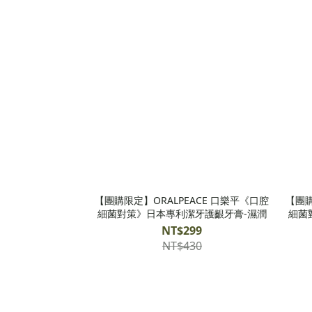
【團購限定】ORALPEACE 口樂平《口腔
【團購
細菌對策》日本專利潔牙護齦牙膏-濕潤
細菌
NT$299
NT$430