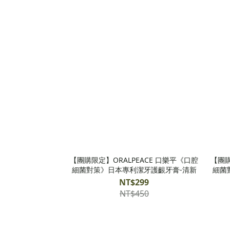
【團購限定】ORALPEACE 口樂平《口腔
【團購
細菌對策》日本專利潔牙護齦牙膏-清新
細菌
NT$299
NT$450