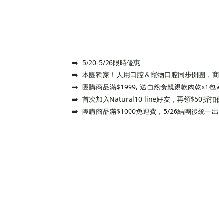
➡️ 5/20-5/26限時優惠
➡️ 本團獨家！人用口腔＆寵物口腔同步開團，
➡️ 團購商品滿$1999, 送自然食親親軟肉乾x1包
➡️ 首次加入Natural10 line好友，再領$50
➡️ 團購商品滿$1000免運費，5/26結團後統一