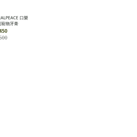
LPEACE 口樂
利寵物牙膏
450
500