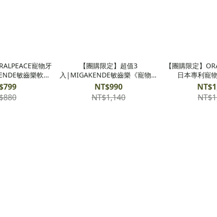
ALPEACE寵物牙
【團購限定】超值3
【團購限定】ORA
AKENDE敏齒樂軟毛
入|MIGAKENDE敏齒樂《寵物天
日本專利寵物
刷x1
然軟毛牙刷》x3
$799
NT$990
NT$1
$880
NT$1,140
NT$1