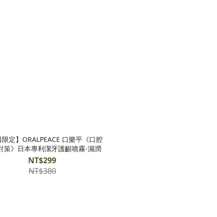
限定】ORALPEACE 口樂平《口腔
對策》日本專利潔牙護齦噴霧-濕潤
NT$299
NT$380