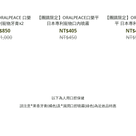
ALPEACE 口樂
【團購限定】ORALPEACE口樂平
【團購限定】ORA
利寵物牙膏x2
日本專利寵物口內噴霧
平 日本專
$850
NT$405
NT$
1,000
NT$450
NT$
以下為人用口腔保健
請注意*果香牙膏(橘色)及*濕潤口腔噴霧(綠色)為近效品特惠