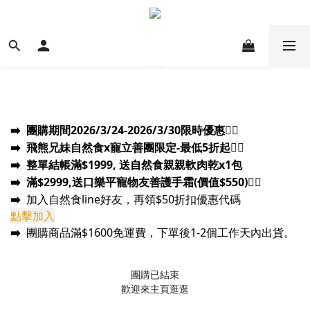
➡️
團購期間2026/3/24
-2026/3/30
限時優惠
❤️‍🔥
➡️ 飛熊兄妹自然食x寵立善團限定-最低5折起
❤️‍🔥
➡️
整單結帳滿$1999, 送自然食親親軟肉乾x1包
➡️
滿
$2999,送口樂平寵物友善護手霜(價值$550)
❤️‍🔥
➡️
加入自然食line好友，再領$50折扣優惠代碼
點擊加入
➡️
團購商品
滿$1600免運費，下單後1-2個工作天內出貨。
團購已結束
歡迎來主頁逛逛