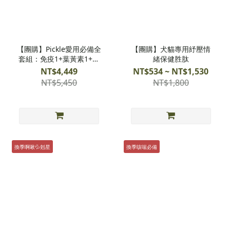
【團購】Pickle愛用必備全
【團購】犬貓專用紓壓情
套組：免疫1+葉黃素1+護
緒保健胜肽
心Q101+情緒1+關節1+益
NT$4,449
NT$534 ~ NT$1,530
生菌1
NT$5,450
NT$1,800
換季啊啾💦剋星
換季咳喘必備