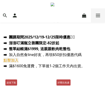
➡️
團購期間2025/12/19-12/25
限時優惠
❤️‍🔥
➡️ 澎澎叮滿
寵立善團限定-82折起
➡️
整單結帳滿$1999, 送親親軟肉乾整包
➡️
加入自然食line好友，再領$50折扣優惠代碼
點擊加入
➡️
滿$1600免運費，下單後1-2個工作天內出貨。
超值下殺
紓壓抗焦慮