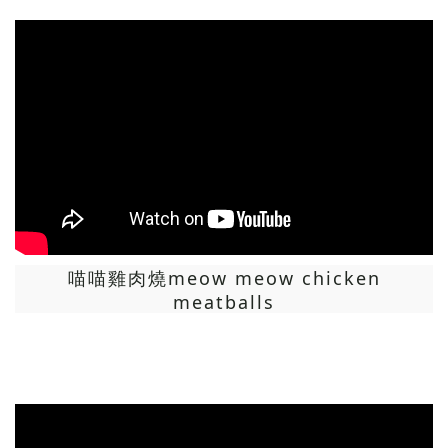
喵喵雞肉燒meow meow chicken
meatballs