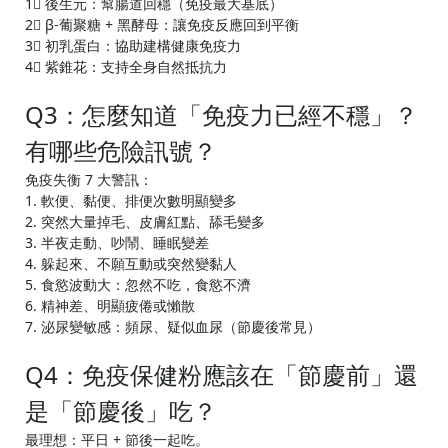
1⃣ 後生元：幫腸道回穩（免疫最大基底）
2⃣ β-葡聚糖 + 黑酵母：讓免疫反應回到平衡
3⃣ 初乳蛋白：協助建構健康免疫力
4⃣ 紫錐花：支持全身自然抵抗力
Q3：怎麼知道「免疫力已經不穩」？
有哪些危險訊號？
免疫失衡 7 大警訊：
1. 軟便、黏便、排便次數明顯變多
2. 突然大量掉毛、皮膚紅點、舔毛變多
3. 半夜走動、吵鬧、睡眠變差
4. 躲起來、不願互動或突然變黏人
5. 食慾波動大：忽然不吃，食慾不濟
6. 精神差、明顯疲倦或懶散
7. 泌尿變敏感：頻尿、疑似血尿（節慶後常見）
Q4：免疫保健粉應該在「節慶前」還
是「節慶後」吃？
最理想：平日 + 節後一起吃。