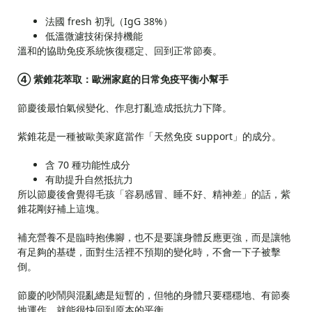
法國 fresh 初乳（IgG 38%）
低溫微濾技術保持機能
溫和的協助免疫系統恢復穩定、回到正常節奏。
④ 紫錐花萃取：歐洲家庭的日常免疫平衡小幫手
節慶後最怕氣候變化、作息打亂造成抵抗力下降。
紫錐花是一種被歐美家庭當作「天然免疫 support」的成分。
含 70 種功能性成分
有助提升自然抵抗力
所以節慶後會覺得毛孩「容易感冒、睡不好、精神差」的話，紫
錐花剛好補上這塊。
補充營養不是臨時抱佛腳，也不是要讓身體反應更強，而是讓牠
有足夠的基礎，面對生活裡不預期的變化時，不會一下子被擊
倒。
節慶的吵鬧與混亂總是短暫的，但牠的身體只要穩穩地、有節奏
地運作，就能很快回到原本的平衡。