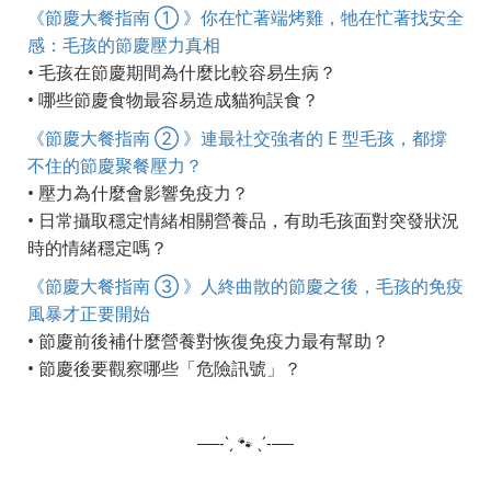
《節慶大餐指南 ① 》你在忙著端烤雞，牠在忙著找安全
感：毛孩的節慶壓力真相
• 毛孩在節慶期間為什麼比較容易生病？
• 哪些節慶食物最容易造成貓狗誤食？
《節慶大餐指南 ② 》連最社交強者的 E 型毛孩，都撐
不住的節慶聚餐壓力？
• 壓力為什麼會影響免疫力？
• 日常攝取穩定情緒相關營養品，有助毛孩面對突發狀況
時的情緒穩定嗎？
《節慶大餐指南 ③ 》人終曲散的節慶之後，毛孩的免疫
風暴才正要開始
• 節慶前後補什麼營養對恢復免疫力最有幫助？
• 節慶後要觀察哪些「危險訊號」？
──-ˋˏ 🐾 ˎˊ-──