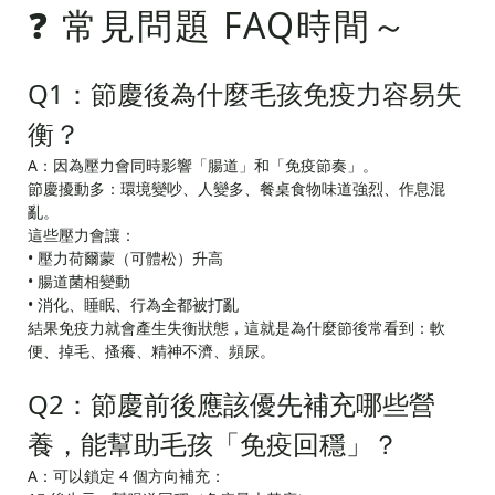
❓ 常見問題 FAQ時間～
Q1：節慶後為什麼毛孩免疫力容易失
衡？
A：因為壓力會同時影響「腸道」和「免疫節奏」。
節慶擾動多：環境變吵、人變多、餐桌食物味道強烈、作息混
亂。
這些壓力會讓：
• 壓力荷爾蒙（可體松）升高
• 腸道菌相變動
• 消化、睡眠、行為全都被打亂
結果免疫力就會產生失衡狀態，這就是為什麼節後常看到：軟
便、掉毛、搔癢、精神不濟、頻尿。
Q2：節慶前後應該優先補充哪些營
養，能幫助毛孩「免疫回穩」？
A：可以鎖定 4 個方向補充：