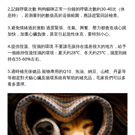
2.記錄呼吸次數
狗狗貓咪正常一分鐘的呼吸次數約
30-40
次（休
息時），若測量到的數值高於這個範圍，應該趕緊回診檢查。
3.避免情緒過於激動
過度緊張、生氣、興奮、壓力都會造成心跳
加快，加重心臟負擔，甚至引起急性休克，要特別小心。
4.提供恆溫、恆濕的環境
不要讓毛孩待在溫差很大的地方，給予
一個維持恆溫恆濕的環境：夏天約
28
℃、冬天約
25
℃，濕度則維
持在
55-60%
左右。
5.適時補充保健品
寵物專用的
Q10
、魚油、納豆、山楂、丹蔘等
等都是對犬貓心臟及循環系統有幫助的補充品，毛家長們可以多
看多選擇。