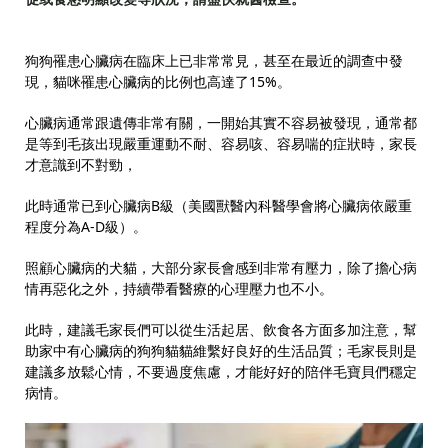
狗狗罹患心臟病在臨床上已非常常見，甚至在最近的調查中發
現，貓咪罹患心臟病的比例也高達了
15%
。
心臟病通常跟遺傳非常有關，一開始其實不容易被發現，通常都
是等到毛孩出現嚴重運動不耐、容易咳、容易喘的症狀時，家長
才意識到不對勁，
此時通常已到心臟病
B
級（美國獸醫內科醫學會將心臟病依嚴重
程度分為
A-D
級）。
照顧心臟病的犬貓，大部分家長會感到非常有壓力，除了擔心病
情再惡化之外，持續帶看醫療的心理壓力也不小。
此時，建議毛家長們可以從生活起居、飲食各方面多加注意，幫
助家中有心臟病的狗狗貓貓維繫好良好的生活品質；毛家長則是
建議多放鬆心情，不要過度焦慮，才能好好的陪伴毛寶貝們穩定
病情。