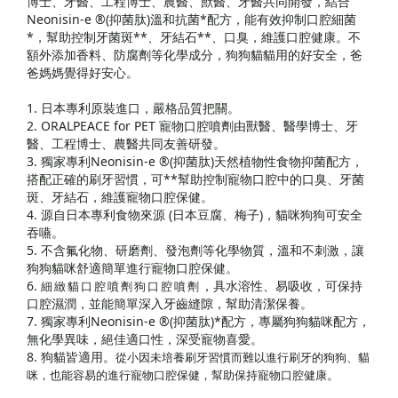
博士、牙醫、工程博士、農醫、獸醫、牙醫共同開發，結合
Neonisin-e ®(抑菌肽)溫和抗菌*配方，能有效抑制口腔細菌
*，幫助控制牙菌斑**、牙結石**、口臭，維護口腔健康。不
額外添加香料、防腐劑等化學成分，狗狗貓貓用的好安全，爸
爸媽媽覺得好安心。
1. 日本專利原裝進口，嚴格品質把關。
2. ORALPEACE for PET 寵物口腔噴劑由獸醫、醫學博士、牙
醫、工程博士、農醫共同友善研發。
3. 獨家專利Neonisin-e ®(抑菌肽)天然植物性食物抑菌配方，
搭配正確的刷牙習慣，可**幫助控制寵物口腔中的口臭、牙菌
斑、牙結石，維護寵物口腔保健。
4. 源自日本專利食物來源 (日本豆腐、梅子)，貓咪狗狗可安全
吞嚥。
5. 不含氟化物、研磨劑、發泡劑等化學物質，溫和不刺激，讓
狗狗貓咪舒適簡單進行寵物口腔保健。
6.
，具水溶性、易吸收，可保持
細緻貓口腔噴劑狗口腔噴劑
口腔濕潤，並能簡單深入牙齒縫隙，幫助清潔保養。
7. 獨家專利Neonisin-e ®(抑菌肽)*配方，專屬狗狗貓咪配方，
無化學異味，絕佳適口性，深受寵物喜愛。
8. 狗貓皆適用。
從小因未培養刷牙習慣而難以進行刷牙的狗狗、貓
。
咪，也能容易的進行寵物口腔保健，幫助保持寵物口腔健康