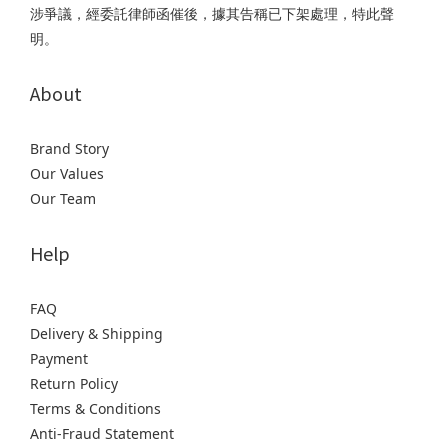
涉爭議，經委託律師函催後，據其告稱已下架處理，特此聲
明。
About
Brand Story
Our Values
Our Team
Help
FAQ
Delivery & Shipping
Payment
Return Policy
Terms & Conditions
Anti-Fraud Statement