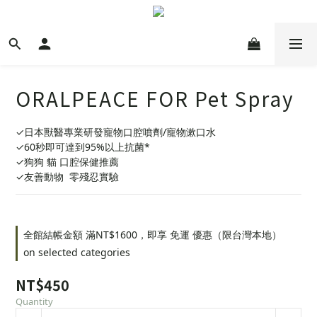
ORALPEACE FOR Pet Spray
✓日本獸醫專業研發寵物口腔噴劑/寵物漱口水
✓60秒即可達到95%以上抗菌*
✓狗狗 貓 口腔保健推薦
✓友善動物  零殘忍實驗
全館結帳金額 滿NT$1600，即享 免運 優惠（限台灣本地）
on selected categories
NT$450
Quantity