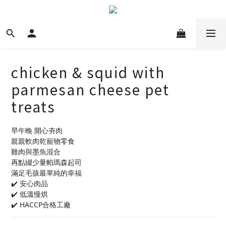
chicken & squid with
parmesan cheese pet
treats
早午晚 開心夯肉
親親軟肉乾寵物零食
雞肉與墨魚混合
再點綴少量帕瑪森起司
滿足毛孩最單純的幸福
✔️ 安心肉品 
✔️ 低溫慢烘 
✔️ HACCP合格工廠