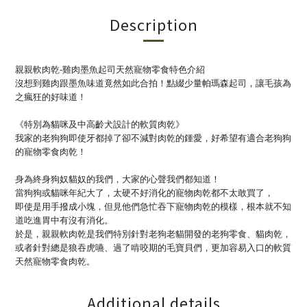
Description
親親軟肉乾-雞肉墨魚起司天然寵物零食特色介紹
沒想到雞肉跟墨魚味道竟然如此合拍！點綴少量帕瑪森起司，讓毛孩為
之瘋狂的好味道！
《特別為貓咪及中高齡犬設計的軟質肉乾》
我家的老狗狗即使牙都掉了卻不減對肉乾的鍾愛，好希望有適合老狗狗
的寵物零食肉乾！
身為終身狗奴貓奴的我們，大家的心聲我們都知道！
當狗狗或貓咪年紀大了，太硬不好消化的寵物肉乾都不太敢買了，
即使是用手撥成小塊，但見他們急忙吞下寵物肉乾的模樣，根本就不知
道吃進胃中有沒有消化。
於是，親親軟肉乾是我們特別針對老狗老貓開發的老狗零食、貓肉乾，
或者針對總是狼吞虎嚥、過了啃咬期的毛寶貝們，更加容易入口的軟質
天然寵物零食肉乾。
Additional details