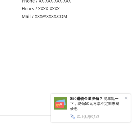
Phone / XX-XXX-XXX-XXX
Hours / XXXX-XXXX
Mail / XXX@XXXX.COM