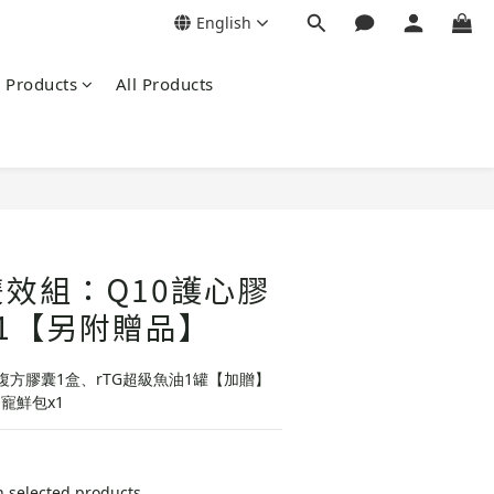
English
Products
All Products
效組：Q10護心膠
1【另附贈品】
複方膠囊1盒、rTG超級魚油1罐【加贈】
寵鮮包x1
lected products