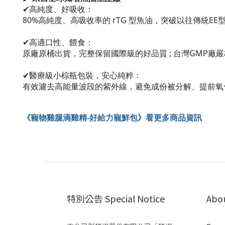
✔高純度、好吸收：
80%高純度、高吸收率的 rTG 型魚油，突破以往傳統E
✔高適口性、餵食：
原廠原桶出貨，完整保留國際級的好品質 ; 台灣GMP
✔醫療級小棕瓶包裝，安心純粹：
有效濾去高能量波段的紫外線，避免成份被分解、提前氧化
《寵物雞腿滴雞精-好給力寵鮮包》看更多商品資訊
特別公告 Special Notice
Abo