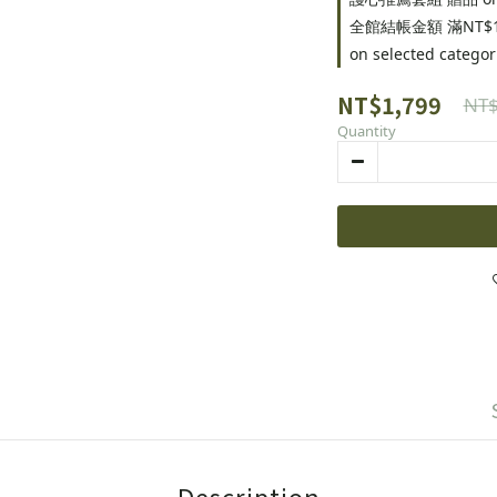
全館結帳金額 滿NT$
on selected categor
NT$1,799
NT$
Quantity
Description