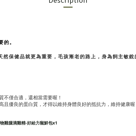
要的。
天然保健品就更為重要，毛孩漸老的路上，身為飼主敏銳
質不僅合適，還相當需要喔！
高且優良的蛋白質，才得以維持身體良好的抵抗力，維持健康喔
寵物雞腿滴雞精-好給力寵鮮包x1