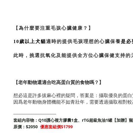
【為什麼要注重毛孩心臟健康？】
適時的提供毛孩理想的心臟保養
是必
10歲以上犬貓
此時，挑選抗氧化及能提供全方位心臟保健支持的
【老年動物還適合吃高蛋白質的食物嗎？】
想必這是許多拔麻心裡的疑問，答案是：攝取優良的蛋白
因爲老年動物身體機能不如青壯年，需要透過攝取相對較
------------------------------------
套組內容物：
Q10護心複方膠囊1盒、rTG超級魚油1罐【加贈】
原價：$2050
優惠套組價$1799