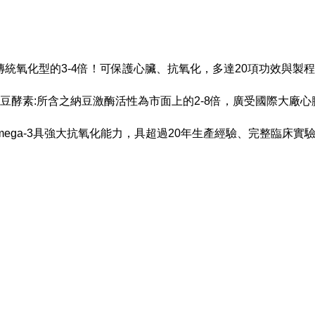
傳統氧化型的3-4倍！可保護心臟、抗氧化，多達20項功效與製
納豆酵素:
所含之納豆激酶活性為市面上的2-8倍，廣受國際大廠
mega-3具強大抗氧化能力，具超過20年生產經驗、完整臨床實驗