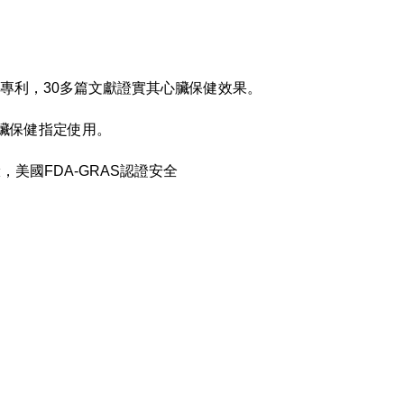
程專利，30多篇文獻證實其心臟保健效果
。
心臟保健指定使用
。
，美國FDA-GRAS認證安全