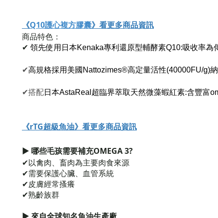
《
Q10護心複方膠囊
》看更多商品資訊
商品特色：
✔
領先使用日本Kenaka專利還原型輔酵素Q10:
吸收率為
✔
高規格採用美國Nattozimes®高定量活性(40000FU/g)
✔搭配
日本AstaReal超臨界萃取天然微藻蝦紅素:
含豐富o
《rTG超級魚油》看更多商品資訊
► 哪些毛孩需要補充OMEGA 3?
✔以禽肉、畜肉為主要肉食來源
✔需要保護心臟、血管系統
✔皮膚經常搔癢
✔熟齡族群
► 來自全球知名魚油生產廠