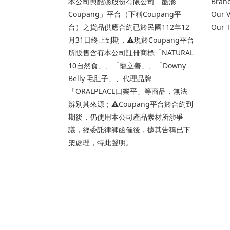
本公司與酷澎股份有限公司「酷澎
Brand
Coupang」平台（下稱Coupang平
Our V
台）之貨品供應合約已於民國112年12
Our 
月31日終止到期，⚠️現於Coupang平台
所販售含有本公司註冊商標「NATURAL
10自然食」、「寵立善」、「Downy
Belly 毛肚子」、代理品牌
「ORALPEACE口樂平」等商品，無法
辨別其來源；⚠️Coupang平台於合約到
期後，仍使用本公司產品素材所涉爭
議，經委託律師函催後，據其告稱已下
架處理，特此聲明。