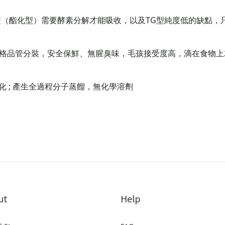
E型（酯化型）需要酵素分解才能吸收，以及TG型純度低的缺點，只
廠嚴格品管分裝，安全保鮮、無腥臭味，毛孩接受度高，滴在食物
 ; 產生全過程分子蒸餾，無化學溶劑
ut
Help