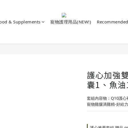
Food & Supplements
寵物護理用品(NEW!)
Recommended 
護心加強雙
囊1、魚油
套組內容物：Q10護心
寵物雞腿滴雞精-好給力
護心推薦套組 贈品 on se