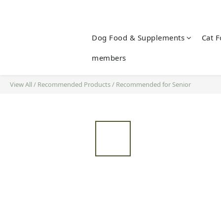
Dog Food & Supplements
Cat 
members
View All
/
Recommended Products
/
Recommended for Senior