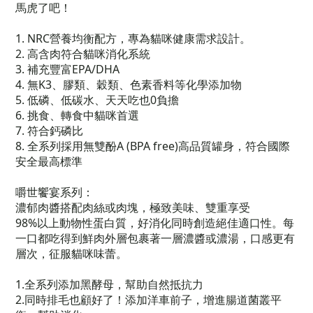
馬虎了吧！
1. NRC營養均衡配方，專為貓咪健康需求設計。
2. 高含肉符合貓咪消化系統
3. 補充豐富EPA/DHA
4. 無K3、膠類、穀類、色素香料等化學添加物
5. 低磷、低碳水、天天吃也0負擔
6. 挑食、轉食中貓咪首選
7. 符合鈣磷比
8. 全系列採用無雙酚A (BPA free)高品質罐身，符合國際
安全最高標準
嚼世饗宴系列：
濃郁肉醬搭配肉絲或肉塊，極致美味、雙重享受
98%以上動物性蛋白質，好消化同時創造絕佳適口性。每
一口都吃得到鮮肉外層包裹著一層濃醬或濃湯，口感更有
層次，征服貓咪味蕾。
1.全系列添加黑酵母，幫助自然抵抗力
2.同時排毛也顧好了！添加洋車前子，增進腸道菌叢平