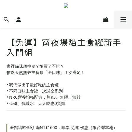
【免運】宵夜場貓主食罐新手
入門組
家裡貓咪超挑食？怕買了不吃？
貓咪天然無穀主食罐「全口味」１次滿足！
• 我們做出了最好吃的主食罐
• 不同口味主食罐一次試全系列
• NRC營養均衡配方，無K3、無膠、無穀
• 低磷、低碳水、天天吃也0負擔
全館結帳金額 滿NT$1600，即享 免運 優惠（限台灣本地）