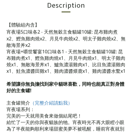
Description
【體驗組內含】
宵夜場5口味各2
天然無穀主食貓罐10罐: 昆布雞肉煮
-
x2、鰹魚雞肉燒x2、月見牛肉燒x2、明太子雞肉燒x2、無
敵海景丼x2
宵夜場+嚼世饗宴10口味各1 -
天然無穀主食貓罐10罐: 昆
布雞肉煮x1、鰹魚雞肉燒x1、月見牛肉燒x1、明太子雞肉
燒x1、無敵海景丼x1、鱸魚濃湯雞肉x1、比目魚濃湯雞肉
x1、鮭魚濃醬田雞x1、雞肉濃醬煨鹿x1、雞肉濃醬水鱉x1
希望讓你無負擔找到家中貓咪喜歡，同時也能真正對身體
好的主食罐!
主食罐簡介
（完整介紹請點我
）
宵夜場系列：
完美的一天就用美食來做個結尾吧！
給忙了一天的你與夜貓族的牠。宵夜時光不再大眼瞪小眼
為了半夜能夠順利來場甜蜜美夢不被吼醒，睡前宵夜就別