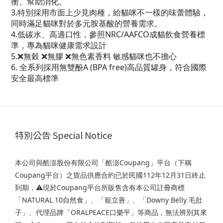
衡、幫助消化。
3.特別採用市面上少見肉種，給貓咪不一樣的味蕾體驗，
同時滿足貓咪對於多元胺基酸的營養需求。
4.低碳水、高適口性，參照NRC/AAFCO成貓飲食營養標
準，專為貓咪健康需求設計
5.❌無穀 ❌無膠 ❌無色素香料 敏感貓咪也不擔心
6.
全系列採用無雙酚A (BPA free)高品質罐身，符合國際
安全最高標準
特別公告 Special Notice
本公司與酷澎股份有限公司「酷澎Coupang」平台（下稱
Coupang平台）之貨品供應合約已於民國112年12月31日終止
到期，⚠️現於Coupang平台所販售含有本公司註冊商標
「NATURAL 10自然食」、「寵立善」、「Downy Belly 毛肚
子」、代理品牌「ORALPEACE口樂平」等商品，無法辨別其來