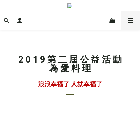
2 0 1 9 第 二 屆 公 益 活 動
為 愛 料 理
浪浪幸福了 人就幸福了