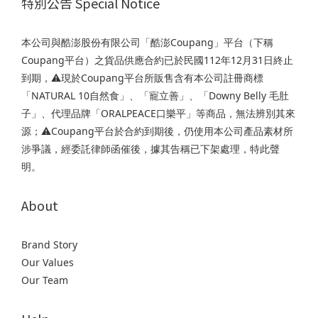
特別公告 Special Notice
本公司與酷澎股份有限公司「酷澎Coupang」平台（下稱
Coupang平台）之貨品供應合約已於民國112年12月31日終止
到期，⚠️現於Coupang平台所販售含有本公司註冊商標
「NATURAL 10自然食」、「寵立善」、「Downy Belly 毛肚
子」、代理品牌「ORALPEACE口樂平」等商品，無法辨別其來
源；⚠️Coupang平台於合約到期後，仍使用本公司產品素材所
涉爭議，經委託律師函催後，據其告稱已下架處理，特此聲
明。
About
Brand Story
Our Values
Our Team