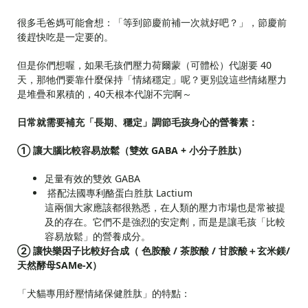
很多毛爸媽可能會想：「等到節慶前補一次就好吧？」，節慶前
後趕快吃是一定要的。
但是你們想喔，如果毛孩們壓力荷爾蒙（可體松）代謝要 40
天，那牠們要靠什麼保持「情緒穩定」呢？更別說這些情緒壓力
是堆疊和累積的，40天根本代謝不完啊～
日常就需要補充「長期、穩定」調節毛孩身心的營養素：
① 讓大腦比較容易放鬆（雙效 GABA + 小分子胜肽）
足量有效的雙效 GABA
搭配法國專利酪蛋白胜肽 Lactium
這兩個大家應該都很熟悉，在人類的壓力市場也是常被提
及的存在。它們不是強烈的安定劑，而是是讓毛孩「比較
容易放鬆」的營養成分。
② 讓快樂因子比較好合成（ 色胺酸 / 茶胺酸 / 甘胺酸＋玄米鎂/
天然酵母SAMe-X）
「犬貓專用紓壓情緒保健胜肽」的特點：