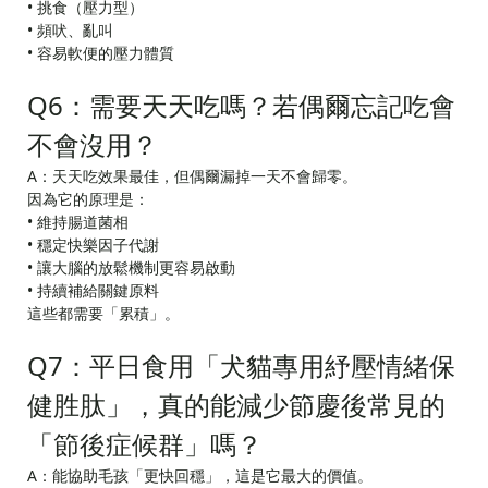
• 挑食（壓力型）
• 頻吠、亂叫
• 容易軟便的壓力體質
Q6：需要天天吃嗎？若偶爾忘記吃會
不會沒用？
A：天天吃效果最佳，但偶爾漏掉一天不會歸零。
因為它的原理是：
• 維持腸道菌相
• 穩定快樂因子代謝
• 讓大腦的放鬆機制更容易啟動
• 持續補給關鍵原料
這些都需要「累積」。
Q7：平日食用「犬貓專用紓壓情緒保
健胜肽」，真的能減少節慶後常見的
「節後症候群」嗎？
A：能協助毛孩「更快回穩」，這是它最大的價值。