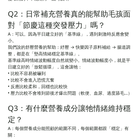
Q2：日常補充營養真的能幫助毛孩面
對「節慶這種突發壓力」嗎？
A：可以。因為平日建立好的「基準線」，遇到刺激時反應會變
小。
我們說的舒壓營養的幫助：紓壓 → 快樂因子原料補給 → 腸道調
整，都是在「墊高情緒穩定基準線」。
基準線高時情緒波動幅度自然就變小。情緒波動幅度小，就是平
日建立好的「放鬆循環」，這會讓牠：
• 比較不容易被嚇到
• 比較不會進入恐慌亢奮
• 反應比較柔和，回穩也比較快
• 壓力比較不會堆到節後才爆出問題（軟便、血尿、過度舔毛…）
Q3：有什麼營養成分讓牠情緒維持穩
定？
A：每個營養成分能照顧的範圍不同，每個範圍都跟「穩定」有
關：