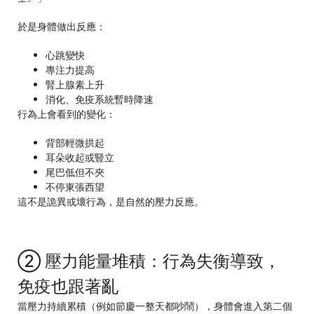
於是身體做出反應：
心跳變快
專注力提高
腎上腺素上升
消化、免疫系統暫時降速
行為上會看到的變化：
背部輕微拱起
耳朵收起或豎立
尾巴低但不夾
不停東張西望
這不是詭異或壞行為，是自然的壓力反應。
② 壓力能量堆積：行為失衡導致，
免疫也跟著亂
當壓力持續累積（例如節慶一整天都吵鬧），身體會進入第二個