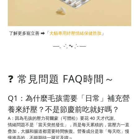
了解更多寵立善
「
犬貓專用紓壓情緒保健胜肽
」
⮕
──。-ˋˏ 🐾 ˎˊ- ──
❓ 常見問題 FAQ時間～
Q1：為什麼毛孩需要「日常」補充營
養來紓壓？不是節慶前吃就好嗎？
A：因為毛孩的壓力荷爾蒙（可體松）要花 40 天才代謝。
情緒問題不是「當天突然發生」，而是每天累積的，當壓力一直
疊加，大腦和腸道都需要時間恢復。營養成分是靠「每天吃」慢
慢堆高的，不能期待一蹴可及唷～