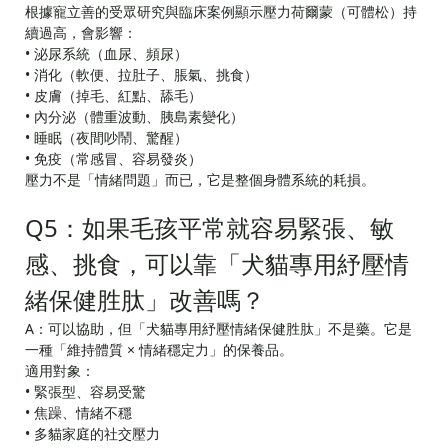
根據寵立善的受眾研究與臨床案例顯示壓力荷爾蒙（可體松）持
續過高，會影響：
• 泌尿系統（血尿、頻尿）
• 消化（軟便、拉肚子、脹氣、挑食）
• 皮膚（掉毛、紅點、舔毛）
• 內分泌（體重波動、胰島素變化）
• 睡眠（夜間吵鬧、驚醒）
• 免疫（常感冒、容易發炎）
壓力不是「情緒問題」而已，它是整個身體系統的耗損。
Q5：如果毛孩平常就容易緊張、敏
感、挑食，可以靠「犬貓專用紓壓情
緒保健胜肽」改善嗎？
A：可以協助，但「犬貓專用紓壓情緒保健胜肽」不是藥。它是
一種「維持體質 × 情緒穩定力」的保養品。
適用對象：
• 緊張型、容易受驚
• 焦躁、情緒不穩
• 多貓家庭的社交壓力