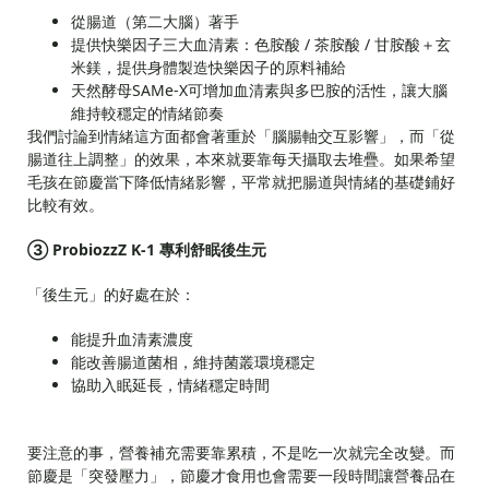
從腸道（第二大腦）著手
提供快樂因子三大血清素：色胺酸 / 茶胺酸 / 甘胺酸＋玄
米鎂，提供身體製造快樂因子的原料補給
天然酵母SAMe-X可增加血清素與多巴胺的活性，讓大腦
維持較穩定的情緒節奏
我們討論到情緒這方面都會著重於「腦腸軸交互影響」，而「從
腸道往上調整」的效果，本來就要靠每天攝取去堆疊。如果希望
毛孩在節慶當下降低情緒影響，平常就把腸道與情緒的基礎鋪好
比較有效。
③ ProbiozzZ K-1 專利舒眠後生元
「後生元」的好處在於：
能提升血清素濃度
能改善腸道菌相，維持菌叢環境穩定
協助入眠延長，情緒穩定時間
要注意的事，營養補充需要靠累積，不是吃一次就完全改變。而
節慶是「突發壓力」，節慶才食用也會需要一段時間讓營養品在