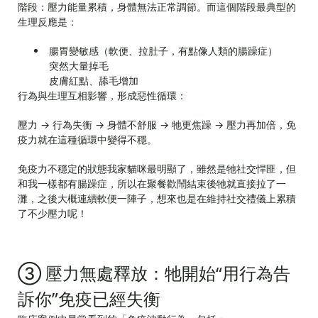
階段：壓力能量累積，身體無法正常調節。而這個階段最典型的
生理反應是：
腸胃變敏感（軟便、拉肚子，有點像人類的腸躁症）
突然大量掉毛
皮膚紅點、舔毛增加
行為與生理互相影響，形成惡性循環：
壓力 → 行為失衡 → 身體不舒服 → 牠更焦躁 → 壓力再加倍，免
疫力就在這種循環中變得不穩。
免疫力不穩定的狀態我家貓咪最明顯了，雖然是牠社交悍匪，但
和我一樣都有腸躁症，所以在聚餐歡鬧結束後牠就直接拉了一
灘，之後大概連續軟便一陣子，想來也是在維持社交禮儀上累積
了不少壓力呢！
③ 壓力無處釋放：牠開始“用行為告
訴你”免疫已經失衡