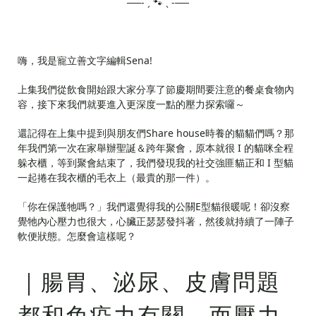
──-ˋˏ 🐾 ˎˊ-──
嗨，我是寵立善文字編輯Sena!
上集我們從飲食開始跟大家分享了節慶期間要注意的餐桌食物內
容，接下來我們就要進入更深度一點的壓力探索囉～
還記得在上集中提到與朋友們Share house時養的貓貓們嗎？那
年我們第一次在家舉辦聖誕＆跨年聚會，原本就很 I 的貓咪全程
躲衣櫃，等到聚會結束了，我們發現我的社交強匪貓正和 I 型貓
一起捲在我衣櫃的毛衣上（最貴的那一件）。
「你在保護牠嗎？」我們還覺得我的公關E型貓很暖呢！卻沒察
覺牠內心壓力也很大，心臟正瑟瑟發抖著，然後就持續了一陣子
軟便狀態。怎麼會這樣呢？
｜腸胃、泌尿、皮膚問題
都和免疫力有關，而壓力