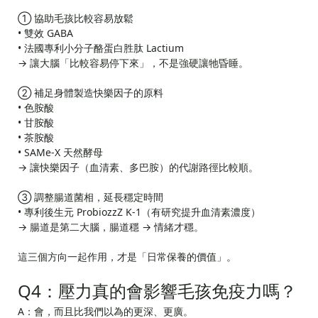
① 協助毛孩比較容易放鬆
• 雙效 GABA
• 法國專利小分子酪蛋白胜肽 Lactium
→ 讓大腦「比較容易停下來」，不是強硬讓牠昏睡。
② 補足身體製造快樂因子的原料
• 色胺酸
• 甘胺酸
• 茶胺酸
• SAMe-X 天然酵母
→ 讓快樂因子（血清素、多巴胺）的代謝路徑比較順。
③ 調整腸道菌相，延長穩定時間
• 專利後生元 ProbiozzZ K-1（有研究提升血清素濃度）
→ 腸道是第二大腦，腸道穩 → 情緒才穩。
這三個方向一起作用，才是「日常保養的價值」。
Q4：壓力真的會影響毛孩免疫力嗎？
A：會，而且比我們以為的更深、更廣。