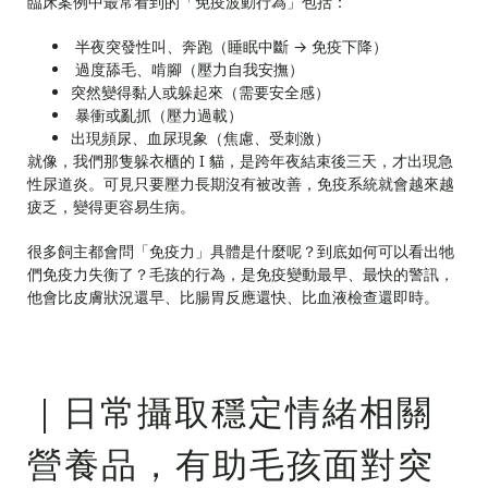
臨床案例中最常看到的「免疫波動行為」包括：
半夜突發性叫、奔跑（睡眠中斷 → 免疫下降）
過度舔毛、啃腳（壓力自我安撫）
突然變得黏人或躲起來（需要安全感）
暴衝或亂抓（壓力過載）
出現頻尿、血尿現象（焦慮、受刺激）
就像，我們那隻躲衣櫃的 I 貓，是跨年夜結束後三天，才出現急
性尿道炎。可見只要壓力長期沒有被改善，免疫系統就會越來越
疲乏，變得更容易生病。
很多飼主都會問「免疫力」具體是什麼呢？到底如何可以看出牠
們免疫力失衡了？毛孩的行為，是免疫變動最早、最快的警訊，
他會比皮膚狀況還早、比腸胃反應還快、比血液檢查還即時。
｜日常攝取穩定情緒相關
營養品，有助毛孩面對突