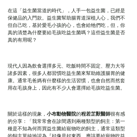
在這「益生菌當道的時代」，人手一包益生菌，已經是
保健品的入門款。益生菌幫助腸胃道深植人心，我們不
但自己吃，基於愛毛小孩的心，也會給牠們吃，但，你
真的清楚為什麼要給毛孩吃益生菌嗎？這些益生菌是否
真的有用呢？
現代人因為飲食選擇多元、吃飯時間不固定、壓力大等
諸多因素，很多人都習慣吃益生菌來幫助維護腸胃的健
康。通常毛爸媽有什麼樣的生活習慣，也會自然而然套
用在毛孩身上，因此有不少人會選擇給毛孩吃益生菌。
關於這樣的現象，
小布動物醫院
的
程若芷獸醫師
很有感
的分享：「我常常會在診間遇到兩種類型的飼主：第一
種是不知為何而買益生菌給寵物吃的飼主，通常這類型
的飼主單純地認為『好像是好東西，應該要給寵物吃益