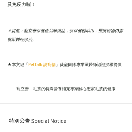
及免疫力喔！
＃提醒：寵立善保健產品非藥品，供保健輔助用，罹病寵物仍需
就獸醫院診治。
★本文經「
PetTalk 說寵物
」愛寵團隊專業獸醫師認證授權提供
寵立善－毛孩的特殊營養補充專家關心您家毛孩的健康
特別公告 Special Notice