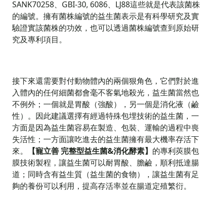
SANK70258、GBI-30, 6086、LJ88這些就是代表該菌株
的編號。擁有菌株編號的益生菌表示是有科學研究及實
驗證實該菌株的功效，也可以透過菌株編號查到原始研
究及專利項目。
接下來還需要對付動物體內的兩個狠角色，它們對於進
入體內的任何細菌都會毫不客氣地殺光，益生菌當然也
不例外；一個就是胃酸（強酸），另一個是消化液（鹼
性）。因此建議選擇有經過特殊包埋技術的益生菌，一
方面是因為益生菌容易在製造、包裝、運輸的過程中喪
失活性；一方面讓吃進去的益生菌擁有最大機率存活下
來。
【寵立善 完整型益生菌&消化酵素】
的專利莢膜包
膜技術製程，讓益生菌可以耐胃酸、膽鹼，順利抵達腸
道；同時含有益生質（益生菌的食物），讓益生菌有足
夠的養份可以利用，提高存活率並在腸道定殖繁衍。