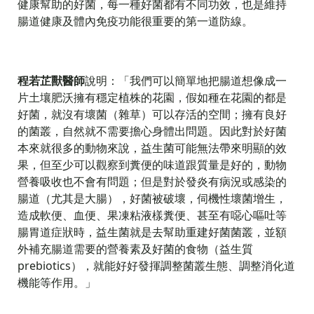
健康幫助的好菌，每一種好菌都有不同功效，也是維持
腸道健康及體內免疫功能很重要的第一道防線。
程若芷獸醫師
說明：「我們可以簡單地把腸道想像成一
片土壤肥沃擁有穩定植株的花園，假如種在花園的都是
好菌，就沒有壞菌（雜草）可以存活的空間；擁有良好
的菌叢，自然就不需要擔心身體出問題。因此對於好菌
本來就很多的動物來說，益生菌可能無法帶來明顯的效
果，但至少可以觀察到糞便的味道跟質量是好的，動物
營養吸收也不會有問題；但是對於發炎有病況或感染的
腸道（尤其是大腸），好菌被破壞，伺機性壞菌增生，
造成軟便、血便、果凍粘液樣糞便、甚至有噁心嘔吐等
腸胃道症狀時，益生菌就是去幫助重建好菌菌叢，並額
外補充腸道需要的營養素及好菌的食物（益生質
prebiotics），就能好好發揮調整菌叢生態、調整消化道
機能等作用。」