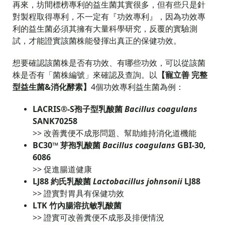
再來，坊間標榜專利的益生菌其實很多，但有些只是針
對製程取得專利，不一定有『功效專利』，因為功效專
利的益生菌必須其擁有大量科學研究，反覆的實驗測
試，才能證實該菌株能發揮出真正的保健功效。
想要確認該菌株是否有功效、有哪些功效，可以從該菌
株是否有「菌株編號」來確認及查詢。以
【寵立善 完整
型益生菌&消化酵素】
4個功效專利益生菌為例：
LACRIS®-S
孢子型乳酸菌
Bacillus coagulans
SANK70258
>> 改善糞便不成形問題、幫助維持消化道機能
BC30
™ 芽孢乳酸菌
Bacillus coagulans
GBI-30,
6086
>> 促進腸道健康
LJ88
約氏乳酸菌
Lactobacillus johnsonii
LJ88
>> 證實對胃具有保健功效
LTK
竹內腸溶抗敏乳酸菌
>> 證實可改善糞便不成形及排便情況