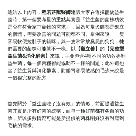
總結以上內容，
程若芷獸醫師
建議大家在選擇寵物益生
菌時，第一個要考量的重點其實是「益生菌的菌株功效
是否有符合家中寵物的需求」，因為每隻犬貓都是獨立
的個體，需要改善的問題可能都不同。舉例來說，一隻
容易軟便拉肚子的貓咪，與一隻常常放臭屁的狗狗，牠
們需要的菌株可能就不一樣。以
【寵立善】
的
【完整型
益生菌&消化酵素】
來說，主要包含4種不同的功效專利
益生菌，每一個菌種都能協助不一樣的問題；此外還包
含了益生質與消化酵素，對腸胃容易敏感的毛孩來說是
一個很完整的配方。
首先關於「益生菌吃了沒有效」的情形，前面提過益生
菌其實是所有好菌的統稱，而每一種好菌都有各自的功
效，所以多數情況可能是所提供的菌株剛好沒有對應到
毛孩的需求。